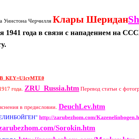
Клары Шеридан
Sh
ра Уинстона Черчилля
 1941 года в связи с нападением на СС
у.
969&DB_KEY=U1cyMTE0
ZRU_Russia.htm
1917 года.
Перевод статьи с фотог
DeuchLev.htm
яснения в предисловии.
НЕЛИНБОЙГЕН"
http://zarubezhom.com/Kazenelinbogen.
//zarubezhom.com/Sorokin.htm