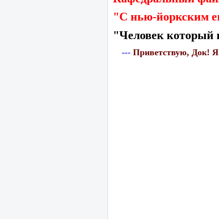
"С нью-йоркским е
"Человек который к
---
Приветствую, Док!
Я