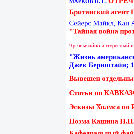
ОТРЕ
МАРКОВ Н. Е.
Британский агент 
Сейерс Майкл, Кан 
"Тайная война про
Чрезвычайно интересный и 
"Жизнь американск
Джек Бернштайн; 1
Вывешен отдельным
Статьи по КАВКАЗ
Эскизы Холмса по 
Поэма Кашина Н.Н
Кафедральный фай