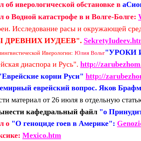
 об иверологической обстановке в
аСио
о Водной катастрофе в и Волге-Болге:
еи. Исследование расы и окружающей сре
Ы ДРЕВНИХ ИУДЕЕВ".
SekretyIudeev.h
"УРОКИ 
лингвистической Иверологии:
Юлия Вольт
йская диаспора и Русь".
http://zarubezho
"Еврейские корни Руси"
http://zarubezh
емирный еврейский вопрос. Яков Брафма
ти материал от 26 июля в отдельную стат
вынести кафедральный файл
"о Принуди
л о
"О геноциде гоев в Америке":
Genozi
ксике:
Mexico.htm