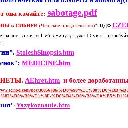
sabotage.pdf
от она качайте:
CZE
НЫ в СИБИРИ
(Чешское предательство)".
ПДФ:
те скорость скачки 1 мб в минуту - уже 10 мин. Попро
я.
гии".
StoleshSinopsis.htm
иенов":
MEDICINE.htm
ДИЕТЫ.
AEhret.htm
и более доработанн
://www.scribd.com/doc/36056486/%D0%90%D1%80%
%82%D0%B0%D1%8F-%D0%B4%D0%B8%D0%B5%D1%
ния"
Yazykoznanie.htm
: