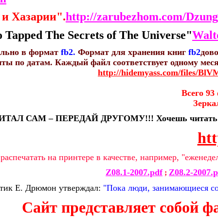
и Хазарии".
http://zarubezhom.com/Dzung
apped The Secrets of The Universe"
Walt
ельно в формат
fb2.
Формат для хранения книг
fb2
дово
ы по датам. Каждый файл соответствует одному месяц
http://hidemyass.com/files/BlV
Всего 93
Зерка
ТАЛ САМ – ПЕРЕДАЙ ДРУГОМУ!!! Хочешь читать ВС
htt
аспечатать на принтере в качестве, например, "еженеде
Z08.1-2007.pdf
Z08.2-2007.p
;
тик Е. Дрюмон утверждал:
"Пока люди, занимающиеся соц
Сайт представляет собой фа