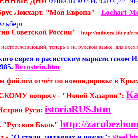
ЧЕННЫЕ ДНИ
ФЕВРАЛЬСКОЙ РЕВОЛЮЦИИ
191
Брус Локхарт. "Моя Европа" -
Lochart-M
Альберт
тив Советской России"
-
http://militera.lib.ru/
настораживающий, теперь и на русском языке, для всех
ого еврея в расистском марксистском И
985.
Bernstein.htm
 файлом отчёт по командировке в Крым
Ka
СКОМУ вопросу - "Новой Хазарии":
istoriaRUS.htm
Истрии Руси:
http://zarubezho
. "Русская Быль"
л -
"О стали, металлах и ножах":
Steel.h