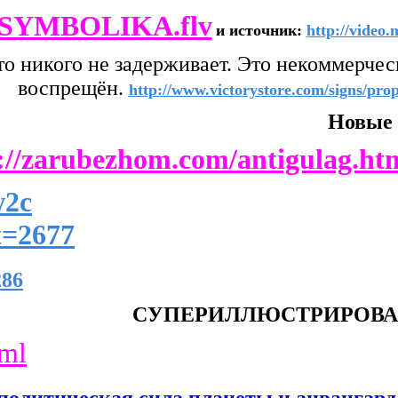
SYMBOLIKA.flv
и источник:
http://video.
никто никого не задерживает. Это некоммер
воспрещён.
http://www.victorystore.com/signs/pr
Новые 
://zarubezhom.com/antigulag.ht
w2c
?t=2677
286
СУПЕРИЛЛЮСТРИРОВА
tml
политическая сила планеты и анвангард 