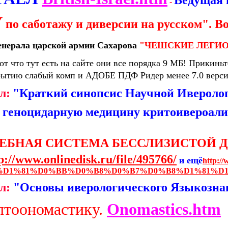
-
У
по саботажу и диверсии на русском". В
енерала царской армии Сахарова
"ЧЕШСКИЕ ЛЕГИО
 что тут есть на сайте они все порядка 9 МБ! Прикинь
рытию слабый комп и АДОБЕ ПДФ Ридер менее 7.0 верси
л:
"Краткий синопсис Научной Ивероло
в геноцидарную медицину критоивероал
ЦЕЛЕБНАЯ СИСТЕМА БЕССЛИЗИСТОЙ 
p://www.onlinedisk.ru/file/495766/
и ещё
http
%D1%81%D0%BB%D0%B8%D0%B7%D0%B8%D1%81%D1
л:
"Основы иверологического Языкозна
птоономастику.
Onomastics.htm