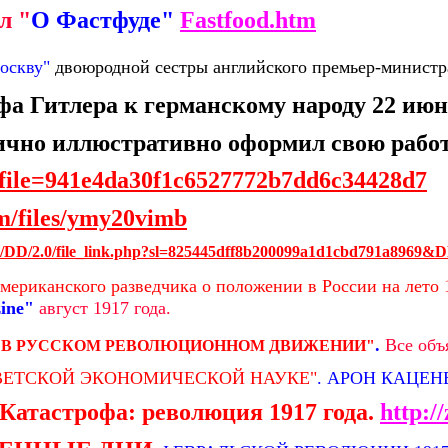
йл
"
О Фастфуде"
Fastfood.htm
оскву"
двоюродной сестры английского премьер-минист
 Гитлера к германскому народу 22 июня
ично иллюстративно оформил свою работ
a/?file=941e4da30f1c6527772b7dd6c34428d7
com/files/ymy20vimb
.net/DD/2.0/file_link.php?sl=825445dff8b200099a1d1cbd791a8
мериканского разведчика о положении в России на лето 
ine"
август 1917 года.
.
Все объ
В В РУССКОМ РЕВОЛЮЦИОННОМ ДВИЖЕНИИ"
ОВЕТСКОЙ ЭКОНОМИЧЕСКОЙ НАУКЕ"
. АРОН КАЦЕ
Катастрофа: революция 1917 года.
http: