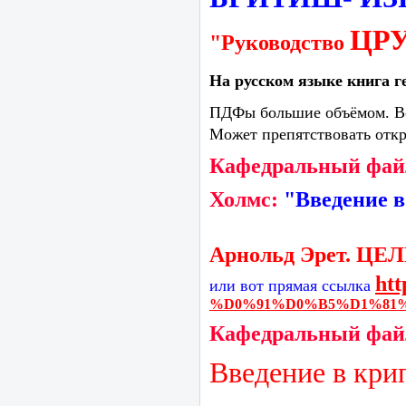
ЦР
"Руководство
На русском языке книга
г
ПДФы большие объёмом. Вот
Может препятствовать отк
Кафедральный фай
Холмс:
"Введение 
Арнольд Эрет. 
htt
или вот прямая ссылка
%D0%91%D0%B5%D1%81
Кафедральный фай
Введение в кри