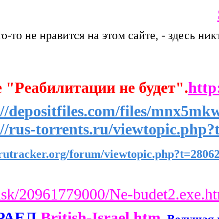
то-то не нравится на этом сайте, - здесь 
 "Реабилитации не будет".
http
://depositfiles.com/files/mnx5mk
://rus-torrents.ru/viewtopic.php
/rutracker.org/forum/viewtopic.php?t=2806
/disk/20961779000/Ne-budet2.exe.h
РАЕЛ
British-Israel.htm
Ведущая 