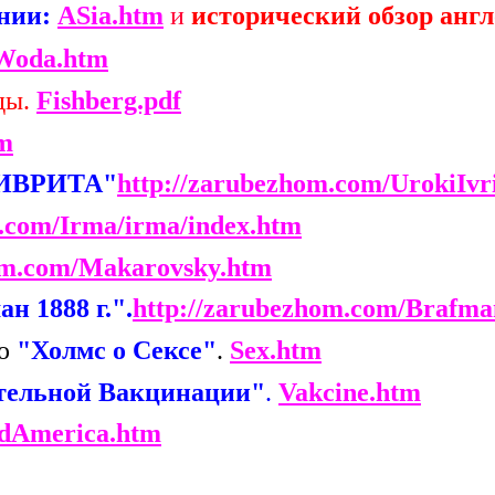
нии:
ASia.htm
и
исторический обзор ан
Woda.htm
ды.
Fishberg.pdf
tm
ИВРИТА"
http://zarubezhom.com/UrokiIvr
m.com/Irma/irma/index.htm
om.com/Makarovsky.htm
н 1888 г.".
http://zarubezhom.com/Brafma
ью
"Холмс о Сексе"
.
Sex.htm
тельной Вакцинации"
.
Vakcine.htm
dAmerica.htm