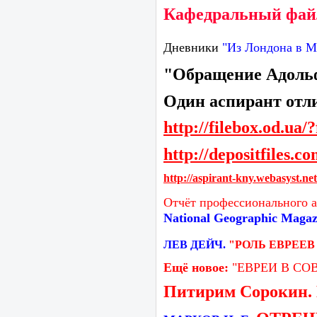
Кафедральный фа
Дневники
"Из Лондона в М
"Обращение Адольфа
Один аспирант отл
http://filebox.od.u
http://depositfiles.
http://aspirant-kny.webasyst
Отчёт
профессионального а
National Geographic Magaz
ЛЕВ ДЕЙЧ.
"РОЛЬ ЕВРЕЕ
Ещё новое:
"ЕВРЕИ В С
Питирим Сорокин. 